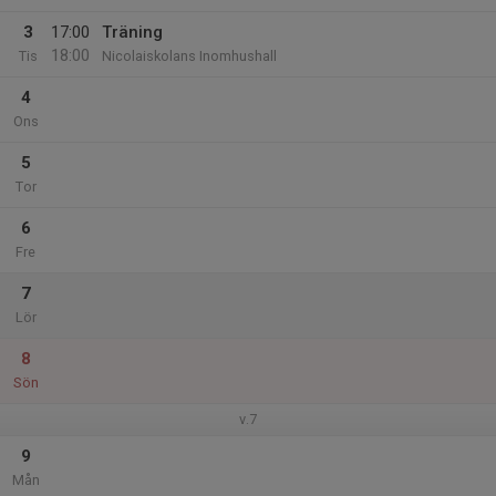
3
17:00
Träning
18:00
Tis
Nicolaiskolans Inomhushall
4
Ons
5
Tor
6
Fre
7
Lör
8
Sön
v.7
9
Mån