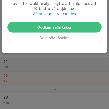
även för webbanalys i syfte att hjälpa oss att
17
förbättra våra tjänster.
Tis
Så använder vi cookies
18
Ons
Godkänn alla kakor
19
Bara nödvändiga
Tor
20
Fre
21
Lör
22
Sön
v.9
23
Mån