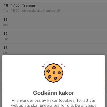
10
17:00
Träning
18:00
Tis
Nicolaiskolans Inomhushall
11
Ons
12
Tor
13
Fre
14
Lör
15
Sön
v.8
Godkänn kakor
16
Vi använder oss av kakor (cookies) för att vår
Mån
webbplats ska fungera bra för dig. De används