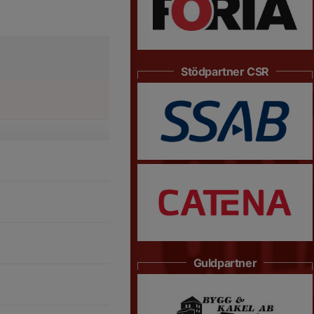
Stödpartner CSR
Guldpartner