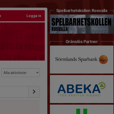
Spelbarhetskollen Rosvalla
m
Logga in
Gränslös Partner