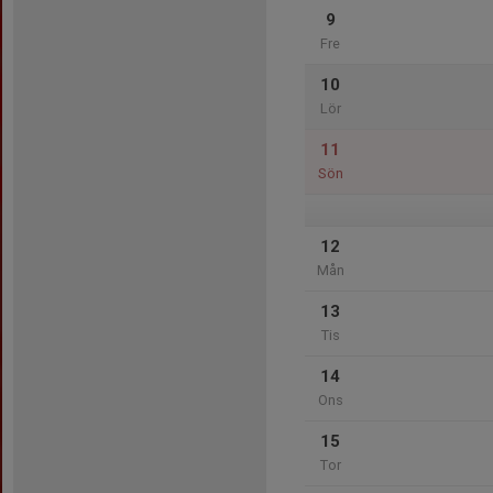
9
Fre
10
Lör
11
Sön
12
Mån
13
Tis
14
Ons
15
Tor