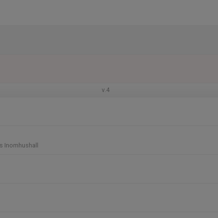
v.4
s Inomhushall