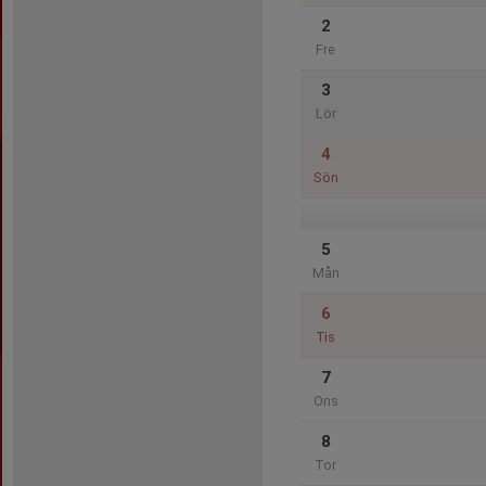
2
Fre
3
Lör
4
Sön
5
Mån
6
Tis
7
Ons
8
Tor