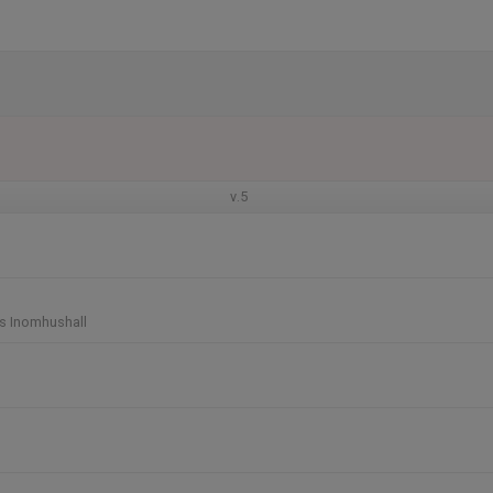
v.5
s Inomhushall