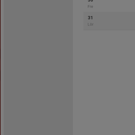
30
Fre
31
Lör