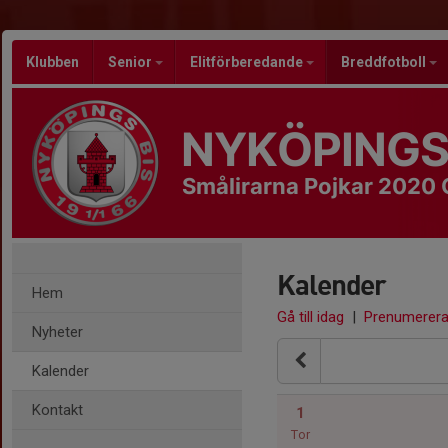
Klubben
Senior
Elitförberedande
Breddfotboll
NYKÖPINGS
Smålirarna Pojkar 2020 
Kalender
Hem
Gå till idag
|
Prenumerer
Nyheter
Kalender
Kontakt
1
Tor