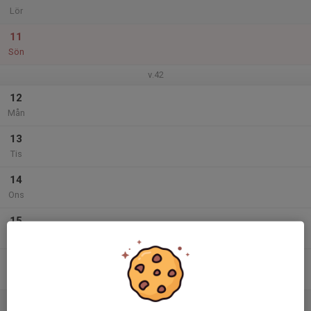
Lör
11
Sön
v.42
12
Mån
13
Tis
14
Ons
15
Tor
16
Fre
17