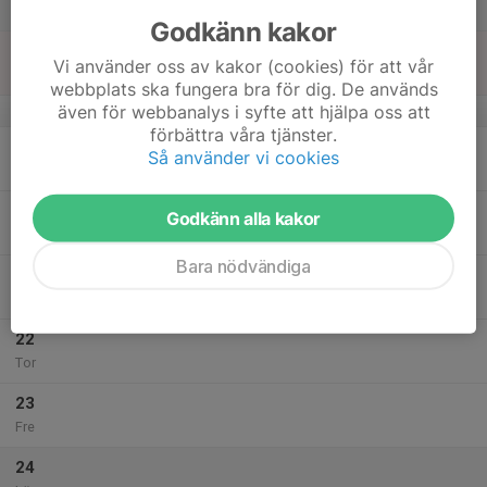
Lör
Godkänn kakor
18
Vi använder oss av kakor (cookies) för att vår
Sön
webbplats ska fungera bra för dig. De används
även för webbanalys i syfte att hjälpa oss att
v.43
förbättra våra tjänster.
19
Så använder vi cookies
Mån
20
Godkänn alla kakor
Tis
Bara nödvändiga
21
Ons
22
Tor
23
Fre
24