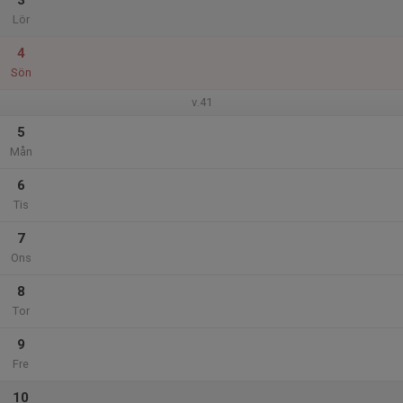
3
Lör
4
Sön
v.41
5
Mån
6
Tis
7
Ons
8
Tor
9
Fre
10