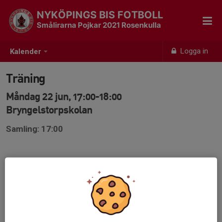
NYKÖPINGS BIS FOTBOLL
Smålirarna Pojkar 2021 Rosenkulla
Logga in
Kalender
Träning
Måndag 22 jun, 17:00-18:00
Bryngelstorpskolan
Samling: 17:00