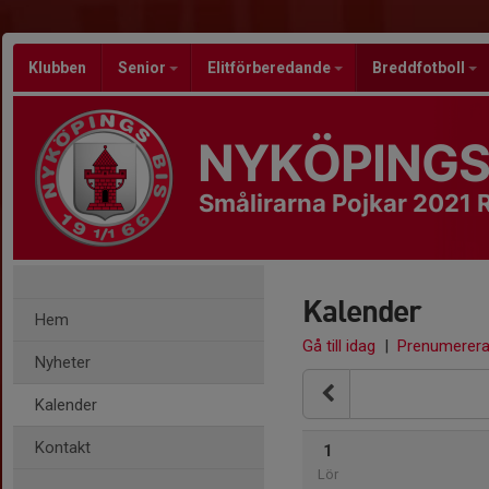
Klubben
Senior
Elitförberedande
Breddfotboll
NYKÖPINGS
Smålirarna Pojkar 2021 
Kalender
Hem
Gå till idag
|
Prenumerer
Nyheter
Kalender
Kontakt
1
Lör