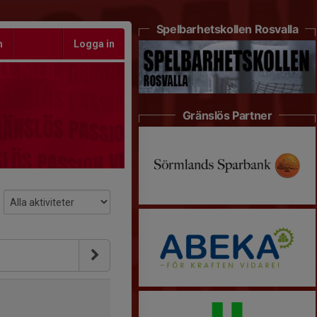
Spelbarhetskollen Rosvalla
m
Logga in
Gränslös Partner