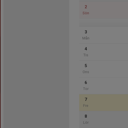
2
Sön
3
Mån
4
Tis
5
Ons
6
Tor
7
Fre
8
Lör