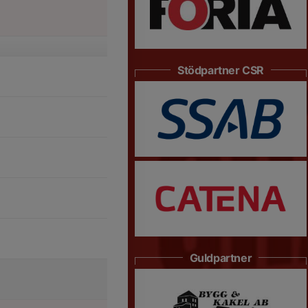
Stödpartner CSR
Guldpartner