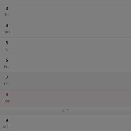
3
Tis
4
Ons
5
Tor
6
Fre
7
Lör
8
Sön
v.11
9
Mån