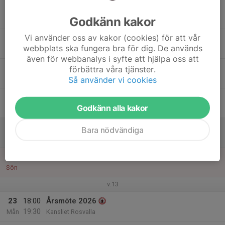
17
Godkänn kakor
Tis
Vi använder oss av kakor (cookies) för att vår
18
webbplats ska fungera bra för dig. De används
Ons
även för webbanalys i syfte att hjälpa oss att
19
förbättra våra tjänster.
Så använder vi cookies
Tor
20
Godkänn alla kakor
Fre
21
Bara nödvändiga
Lör
22
Sön
v.13
23
18:00
Årsmöte 2026
19:30
Mån
Kansliet Rosvalla