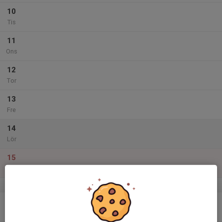
10
Tis
11
Ons
12
Tor
13
Fre
14
Lör
15
Sön
v.12
16
Mån