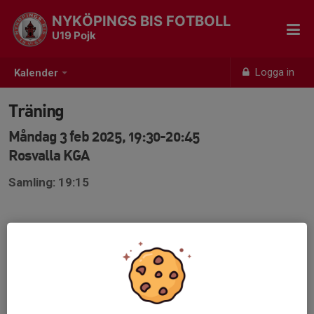
NYKÖPINGS BIS FOTBOLL
U19 Pojk
Logga in
Kalender
Träning
Måndag 3 feb 2025, 19:30-20:45
Rosvalla KGA
Samling: 19:15