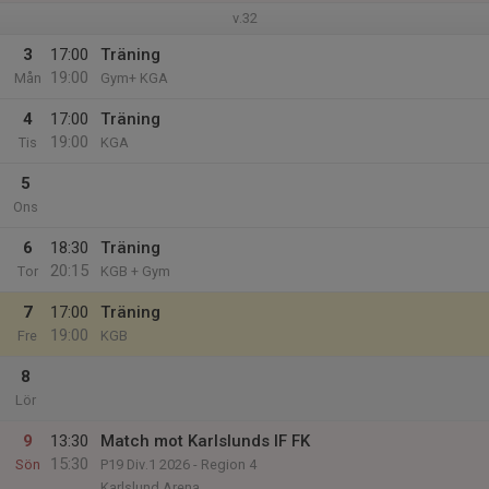
v.32
3
17:00
Träning
19:00
Mån
Gym+ KGA
4
17:00
Träning
19:00
Tis
KGA
5
Ons
6
18:30
Träning
20:15
Tor
KGB + Gym
7
17:00
Träning
19:00
Fre
KGB
8
Lör
9
13:30
Match mot Karlslunds IF FK
15:30
Sön
P19 Div.1 2026 - Region 4
Karlslund Arena