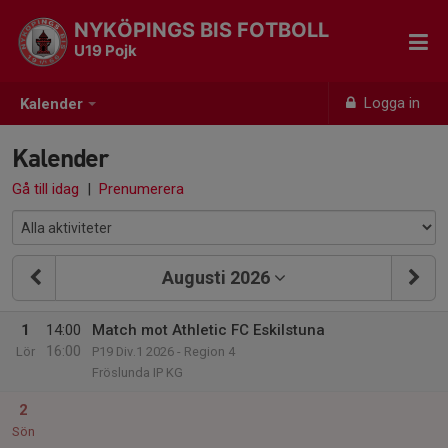
NYKÖPINGS BIS FOTBOLL
U19 Pojk
Logga in
Kalender
Kalender
Gå till idag
|
Prenumerera
Augusti 2026
1
14:00
Match mot Athletic FC Eskilstuna
16:00
Lör
P19 Div.1 2026 - Region 4
Fröslunda IP KG
2
Sön