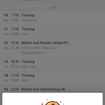
v.33
10
17:00
Träning
19:00
Mån
Gym+ KGA
11
17:00
Träning
19:00
Tis
KGA
12
19:30
Match mot Nordic United FC
21:30
Ons
P19 Div.1 2026 - Region 4
Rosvalla IP KG A
13
18:30
Träning
20:15
Tor
KGB + Gym
14
17:00
Träning
19:00
Fre
KGB
15
13:00
Match mot Adolfsbergs IK
15:00
Lör
P19 Div.1 2026 - Region 4
Rosvalla Stadion