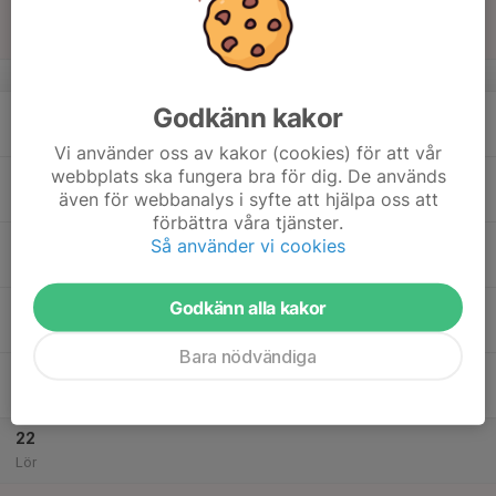
16
Sön
v.34
Godkänn kakor
17
17:00
Träning
19:00
Mån
Gym+ KGA
Vi använder oss av kakor (cookies) för att vår
webbplats ska fungera bra för dig. De används
18
17:00
Träning
även för webbanalys i syfte att hjälpa oss att
19:00
Tis
KGA
förbättra våra tjänster.
19
Så använder vi cookies
Ons
Godkänn alla kakor
20
18:30
Träning
20:15
Tor
KGB + Gym
Bara nödvändiga
21
17:00
Träning
19:00
Fre
KGB
22
Lör