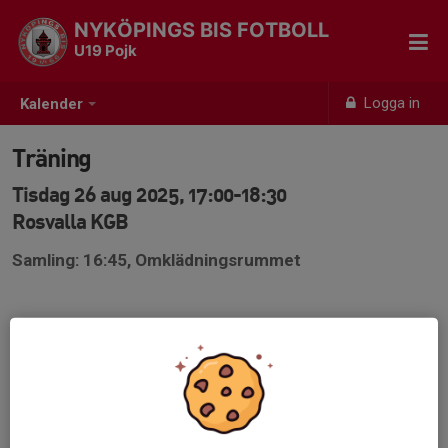
NYKÖPINGS BIS FOTBOLL
U19 Pojk
Logga in
Kalender
Träning
Tisdag 26 aug 2025, 17:00-18:30
Rosvalla KGB
Samling: 16:45, Omklädningsrummet