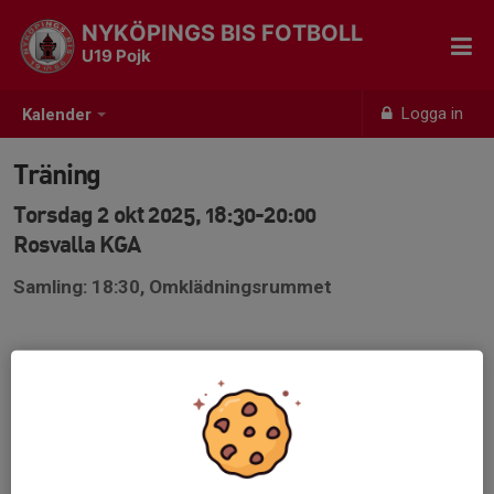
NYKÖPINGS BIS FOTBOLL
U19 Pojk
Logga in
Kalender
Träning
Torsdag 2 okt 2025, 18:30-20:00
Rosvalla KGA
Samling: 18:30, Omklädningsrummet