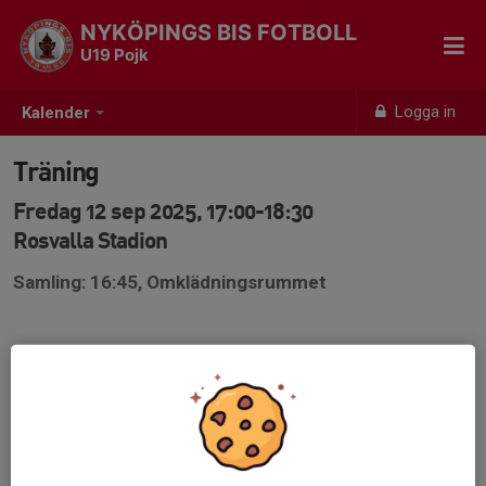
NYKÖPINGS BIS FOTBOLL
U19 Pojk
Logga in
Kalender
Träning
Fredag 12 sep 2025, 17:00-18:30
Rosvalla Stadion
Samling: 16:45, Omklädningsrummet