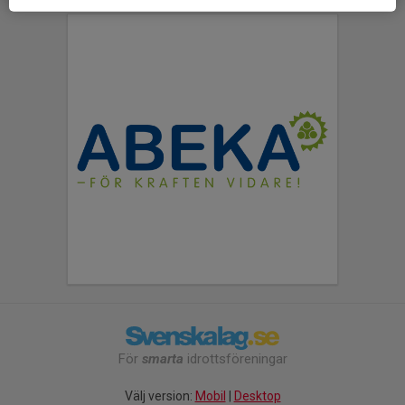
För
smarta
idrottsföreningar
Välj version:
Mobil
|
Desktop