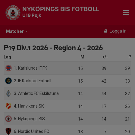
NYKÖPINGS BIS FOTBOLL
U19 Pojk
Logga in
Matcher
P19 Div.1 2026 - Region 4 - 2026
Lag
M
+/-
P
1. Karlslunds IF FK
15
39
39
2. IF Karlstad Fotboll
15
42
33
3. Athletic FC Eskilstuna
14
44
32
4. Hanvikens SK
14
17
26
5. Nyköpings BIS
14
14
21
6. Nordic United FC
13
7
20