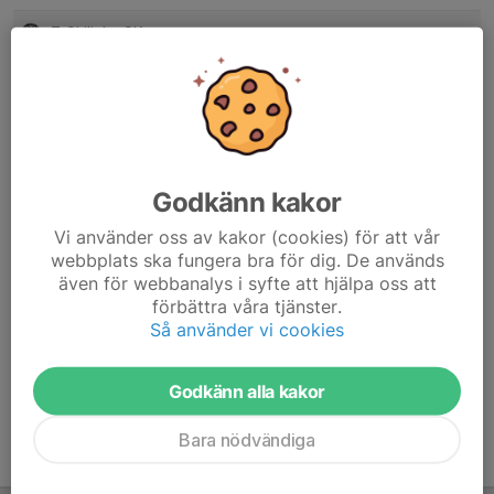
7. Skiljebo SK
15
-8
20
8. FBK Karlstad
15
-9
20
9. Gustavsbergs IF FK
13
-10
17
10. FoC Farsta FF
12
-26
13
Godkänn kakor
11. Assyriska FF
13
-12
10
Vi använder oss av kakor (cookies) för att vår
webbplats ska fungera bra för dig. De används
12. Sickla IF
13
-35
5
även för webbanalys i syfte att hjälpa oss att
förbättra våra tjänster.
13. Adolfsbergs IK
14
-63
1
Så använder vi cookies
14. IK Franke
0
0
0
Godkänn alla kakor
Bara nödvändiga