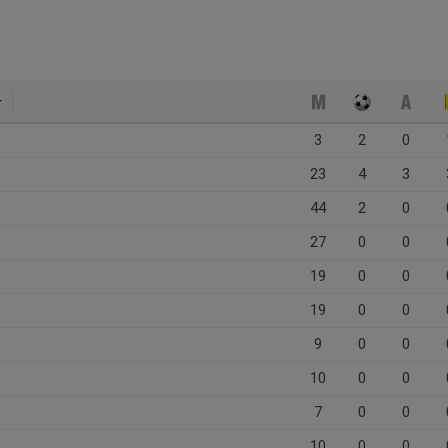
3
2
0
23
4
3
44
2
0
27
0
0
19
0
0
19
0
0
9
0
0
10
0
0
7
0
0
10
0
0