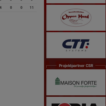
4
0
0
11
Projektpartner CSR