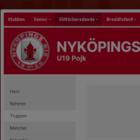
Klubben
Senior
Elitförberedande
Breddfotboll
NYKÖPINGS
U19 Pojk
Hem
Nyheter
Truppen
Matcher