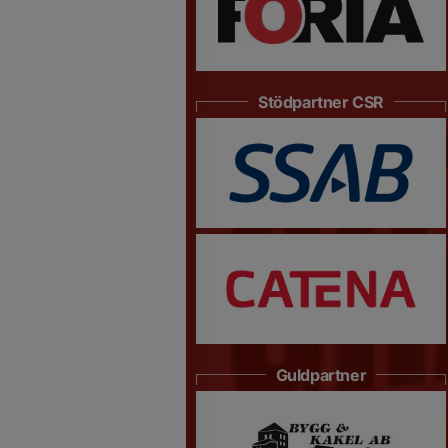
Stödpartner CSR
Guldpartner