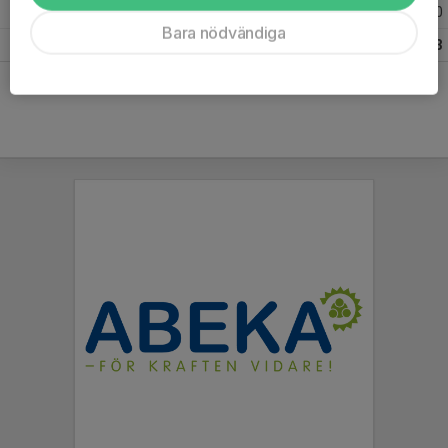
2016
1
0
0
0
Bara nödvändiga
Totalt
101
10
3
3