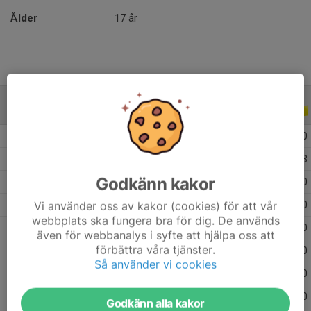
Ålder
17 år
ALLA SERIER
ALLA ÅR
2026
6
1
0
0
2025
38
8
3
3
Godkänn kakor
2024
1
0
0
0
Vi använder oss av kakor (cookies) för att vår
2023
14
1
0
0
webbplats ska fungera bra för dig. De används
2022
11
0
0
0
även för webbanalys i syfte att hjälpa oss att
förbättra våra tjänster.
2021
10
0
0
0
Så använder vi cookies
2020
10
0
0
0
2019
10
0
0
0
Godkänn alla kakor