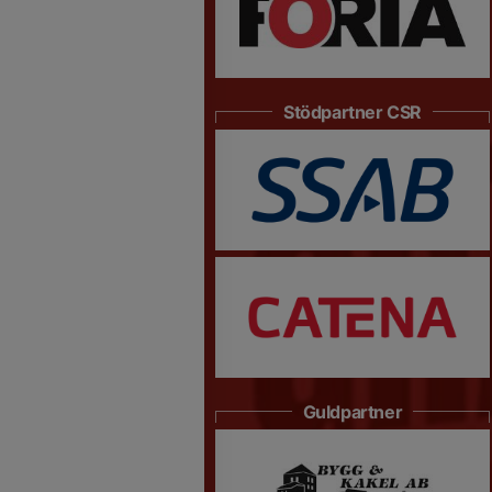
Stödpartner CSR
Guldpartner