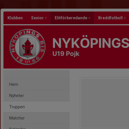
Klubben
Senior
Elitförberedande
Breddfotboll
NYKÖPINGS
U19 Pojk
Hem
Nyheter
Truppen
Matcher