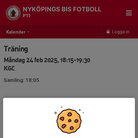
NYKÖPINGS BIS FOTBOLL
P11
Logga in
Kalender
Träning
Måndag 24 feb 2025, 18:15-19:30
KGC
Samling: 18:05