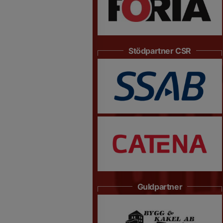
Stödpartner CSR
Guldpartner