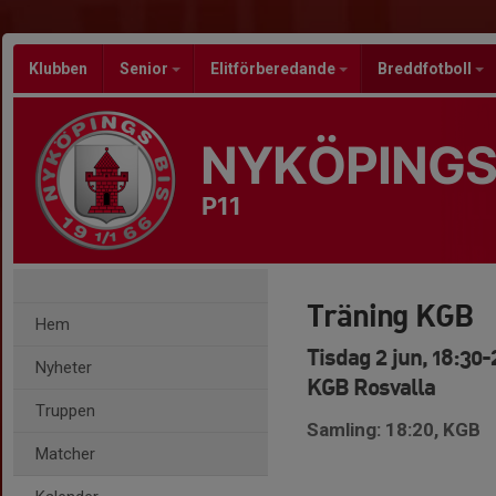
Klubben
Senior
Elitförberedande
Breddfotboll
NYKÖPINGS
P11
Träning KGB
Hem
Tisdag 2 jun, 18:30-
Nyheter
KGB Rosvalla
Truppen
Samling: 18:20, KGB
Matcher