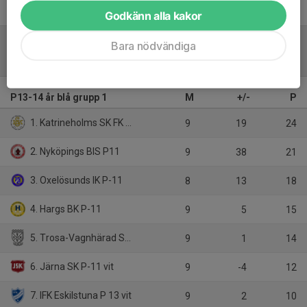
Godkänn alla kakor
Bara nödvändiga
Tabell
P13-14 år blå grupp 1
M
+/-
P
1. Katrineholms SK FK 2011
9
19
24
2. Nyköpings BIS P11
9
38
21
3. Oxelösunds IK P-11
8
13
18
4. Hargs BK P-11
9
5
15
5. Trosa-Vagnhärad SK P2011
9
1
14
6. Järna SK P-11 vit
9
-4
12
7. IFK Eskilstuna P 13 vit
9
2
10