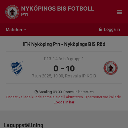
NYKÖPINGS BIS FOTBOLL
P11
Logga in
Matcher
IFK Nyköping P11 - Nyköpings BIS Röd
P13-14 år blå grupp 1
0 - 10
7 jun 2025, 10:00, Rosvalla IP KG B
Samling 09:00, Rosvalla baracken
Endast kallade kunde anmäla sig till aktiviteten. 8 personer var kallade.
Logga in här
Laguppställning