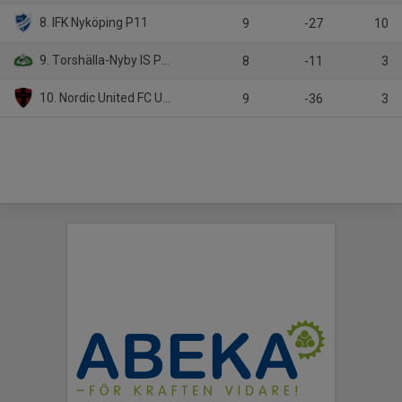
8. IFK Nyköping P11
9
-27
10
9. Torshälla-Nyby IS P11 Grön
8
-11
3
10. Nordic United FC U13
9
-36
3