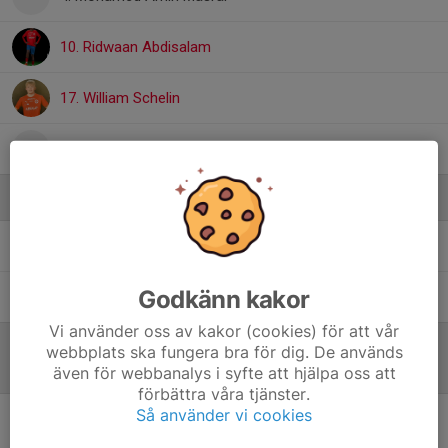
10. Ridwaan Abdisalam
17. William Schelin
13. Yasin Mohamed
Ledare
Mikael Andersson
Assisterande tränare
Godkänn kakor
Torbjörn Arvidsson
Hjälptränare
Vi använder oss av kakor (cookies) för att vår
webbplats ska fungera bra för dig. De används
Referat
även för webbanalys i syfte att hjälpa oss att
förbättra våra tjänster.
Så använder vi cookies
Inget referat skrivet