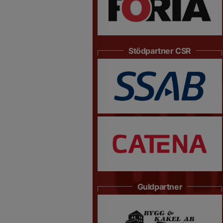
Stödpartner CSR
Guldpartner