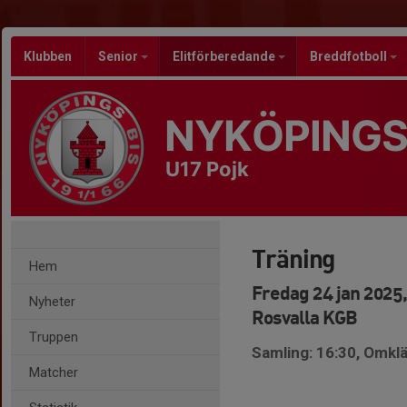
Klubben
Senior
Elitförberedande
Breddfotboll
NYKÖPINGS
U17 Pojk
Träning
Hem
Fredag 24 jan 2025,
Nyheter
Rosvalla KGB
Truppen
Samling: 16:30, Omk
Matcher