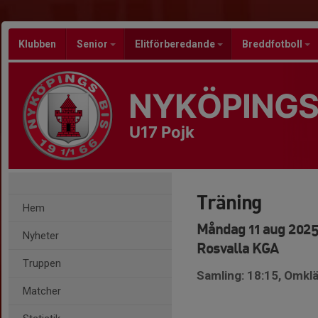
Klubben
Senior
Elitförberedande
Breddfotboll
NYKÖPINGS
U17 Pojk
Träning
Hem
Måndag 11 aug 2025
Nyheter
Rosvalla KGA
Truppen
Samling: 18:15, Omk
Matcher