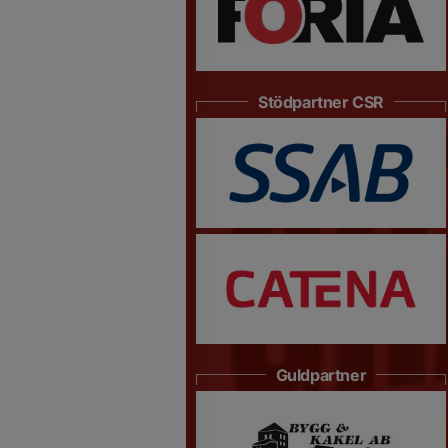
Stödpartner CSR
Guldpartner