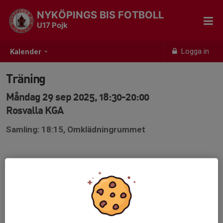
NYKÖPINGS BIS FOTBOLL
U17 Pojk
Logga in
Kalender
Träning
Måndag 29 sep 2025, 18:30-20:00
Rosvalla KGA
Samling: 18:15, Omklädningrummet