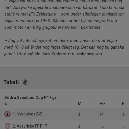
– Viljan var lätt att slå och där kunde vi spela med ganska hög
fart. Assyriska spelade snabbare och var hårdare.
I nästa runda
ställs vi mot IFK Eskilstuna – som under söndagen dunkade dit
Viljan med ruskiga 10–0. Således är det två obesegrade lag
som möts i en tidig gruppfinal härnäst, i Eskilstuna.
– Jag vet inte så mycket om dem, men vinner de mot Viljan
med 10–0 så är det nog inget dåligt lag. Det kan nog bli ganska
jämnt,
förutspådde Jack Söderström avslutningsvis.
Tabell
Södra Svealand Cup P17 gr.
2
M
+/-
P
1. Nyköpings BIS
3
14
9
2. Assyriska FF P17
3
2
6