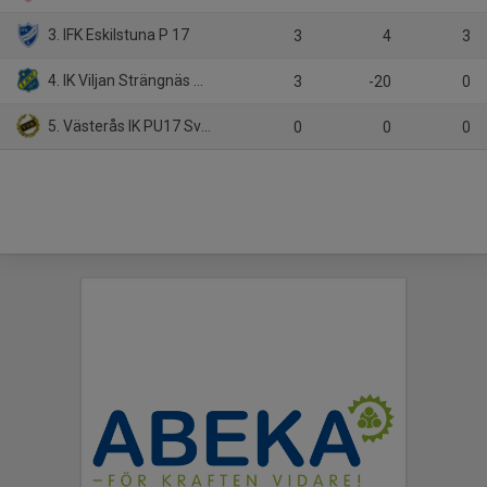
3. IFK Eskilstuna P 17
3
4
3
4. IK Viljan Strängnäs P16
3
-20
0
5. Västerås IK PU17 Svart
0
0
0