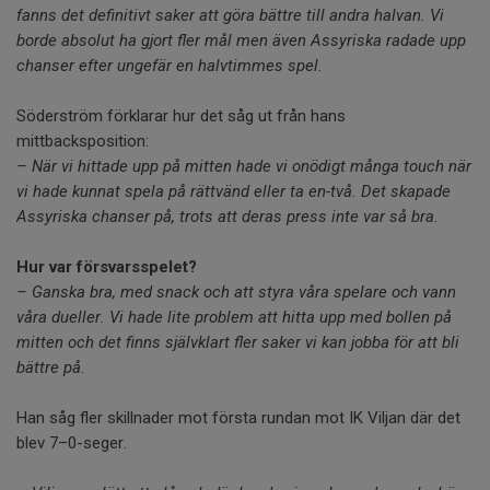
fanns det definitivt saker att göra bättre till andra halvan. Vi
borde absolut ha gjort fler mål men även Assyriska radade upp
chanser efter ungefär en halvtimmes spel.
Söderström förklarar hur det såg ut från hans
mittbacksposition:
– När vi hittade upp på mitten hade vi onödigt många touch när
vi hade kunnat spela på rättvänd eller ta en-två. Det skapade
Assyriska chanser på, trots att deras press inte var så bra.
Hur var försvarsspelet?
– Ganska bra, med snack och att styra våra spelare och vann
våra dueller. Vi hade lite problem att hitta upp med bollen på
mitten och det finns självklart fler saker vi kan jobba för att bli
bättre på.
Han såg fler skillnader mot första rundan mot IK Viljan där det
blev 7–0-seger.