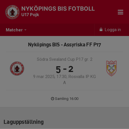
NYKÖPINGS BIS FOTBOLL
U17 Pojk
Logga in
Matcher
Nyköpings BIS - Assyriska FF P17
Södra Svealand Cup P17 gr. 2
5 - 2
9 mar 2025, 17:30, Rosvalla IP KG
A
Samling 16:00
Laguppställning