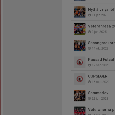
Nytt år, nya löf
11 jan 2025
Veteranresa 2
2 jan 2025
Säsongsrekor
14 okt 2023
Pausad Futsal
17 sep 2023
CUPSEGER
15 sep 2023
Sommarlov
22 jun 2023
Veteranerna p