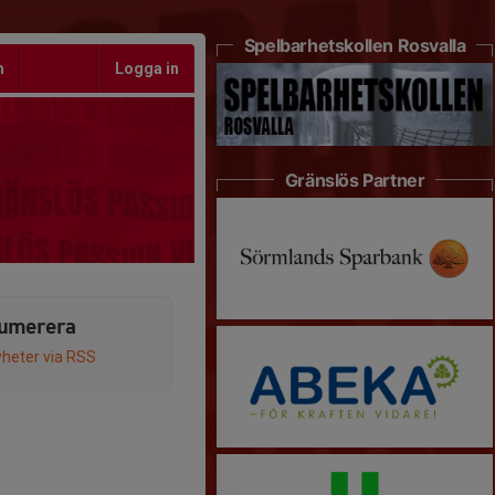
Spelbarhetskollen Rosvalla
m
Logga in
Gränslös Partner
umerera
heter via RSS