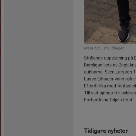
Nisse och Lars Edhager
Strålande uppslutning på
Damligan leds av Birgit kn
gubbarna. Sven Larsson 1
Lasse Edhager vann rull
Efteråt fika med fantastis
TIll sist sjöngs för nybliv
Fortsättning följer i höst.
Tidigare nyheter