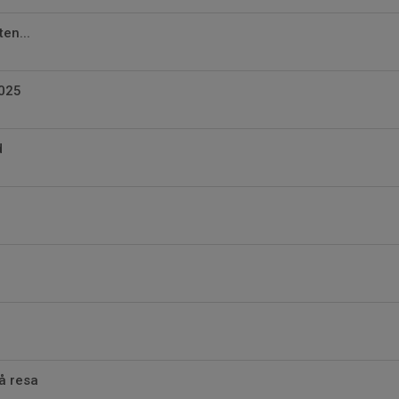
ten...
025
d
å resa