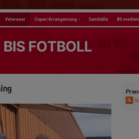
Veteraner
Cuper/Arrangemang
Samhälle
Bli medle
 BIS FOTBOLL
ing
Pren
Ny