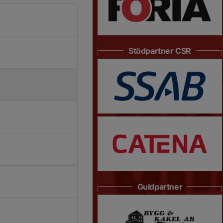
Stödpartner CSR
Guldpartner