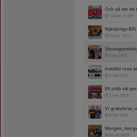
Och så var de 
15 mar, 11:09
Nyköpings BIS
23 jan, 14:17
Säsongavslutn
5 jun 2025
Inställd resa ä
4 mar 2025
Ett jobb väl g
2 mar 2025
Vi gratulerar, v
8 feb 2025
Morgen, morgen
26 jan 2025