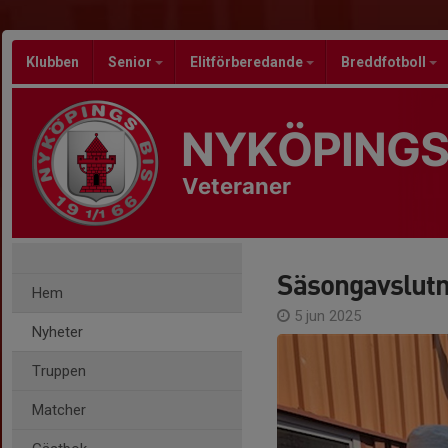
Klubben
Senior
Elitförberedande
Breddfotboll
NYKÖPINGS
Veteraner
Säsongavslutn
Hem
5 jun 2025
Nyheter
Truppen
Matcher