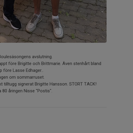
 Boulesäsongens avslutning.
appt före Brigitte och Brittmarie. Även stenhårt bland
p före Lasse Edhager..
ningen om sommarruset.
kt tilltugg signerat Brigitte Hansson. STORT TACK!
na 80 åringen Nisse "Postis".