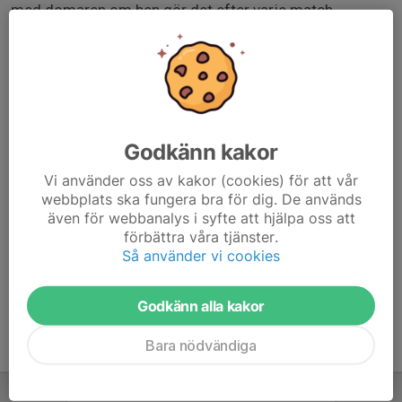
med domaren om hen gör det efter varje match.
Lugna eventuellt hetsiga föräldrar som beter sig ”illa”
mot spelare eller domare. För en konstruktiv dialog med
dom eller ta kontakt med tävlingsledningen om det ej
går att hantera själva.
Godkänn kakor
Starta matcherna i tid.
Vi använder oss av kakor (cookies) för att vår
Samla in matchbollar och ge till tävlingsledningen efter
webbplats ska fungera bra för dig. De används
sista matchen.
även för webbanalys i syfte att hjälpa oss att
förbättra våra tjänster.
Så använder vi cookies
Anmäl er ankomst till tävlingsledningen på KGB/KGC
Godkänn alla kakor
Bara nödvändiga