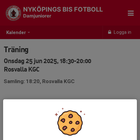
NYKÖPINGS BIS FOTBOLL
Damjuniorer
Logga in
Kalender
Träning
Onsdag 25 jun 2025, 18:30-20:00
Rosvalla KGC
Samling: 18:20, Rosvalla KGC