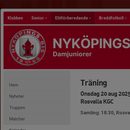
Klubben
Senior
Elitförberedande
Breddfotboll
NYKÖPINGS
Damjuniorer
Träning
Hem
Onsdag 20 aug 2025
Nyheter
Rosvalla KGC
Truppen
Samling: 18:30, Rosva
Matcher