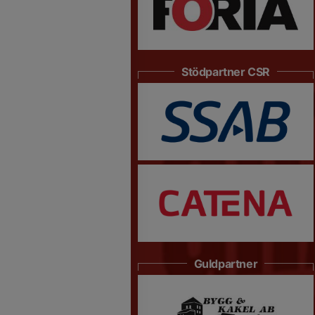
Stödpartner CSR
Guldpartner