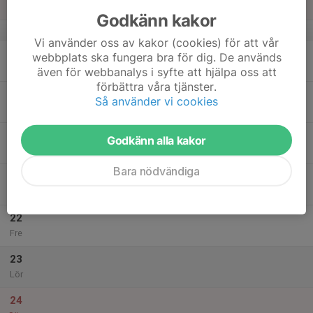
Sön
Godkänn kakor
v.3
Vi använder oss av kakor (cookies) för att vår
18
webbplats ska fungera bra för dig. De används
Mån
även för webbanalys i syfte att hjälpa oss att
förbättra våra tjänster.
19
Så använder vi cookies
Tis
20
Godkänn alla kakor
Ons
Bara nödvändiga
21
Tor
22
Fre
23
Lör
24