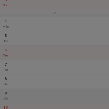
3
Sön
v.1
4
Mån
5
Tis
6
Ons
7
Tor
8
Fre
9
Lör
10