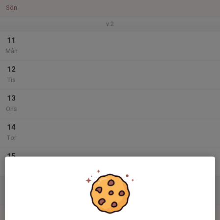
Sön
v.2
11
Mån
12
Tis
13
Ons
14
Tor
15
Fre
16
Lör
17