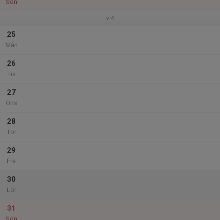
Sön
v.4
25
Mån
26
Tis
27
Ons
28
Tor
29
Fre
30
Lör
31
Sön