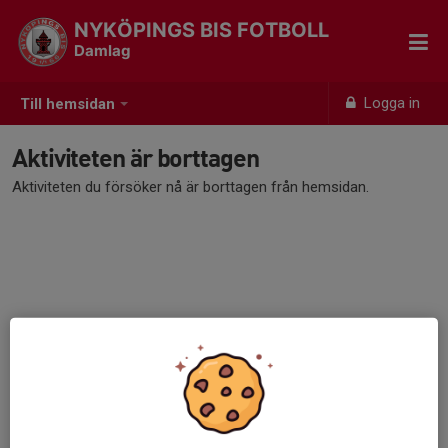
NYKÖPINGS BIS FOTBOLL
Damlag
Logga in
Till hemsidan
Aktiviteten är borttagen
Aktiviteten du försöker nå är borttagen från hemsidan.