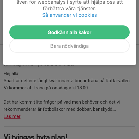
även för webbanalys i syfte att hjälpa oss att
breddfotboll.
förbättra våra tjänster.
Så använder vi cookies
Anmälan
Godkänn alla kakor
Smålirarna 2020
Bara nödvändiga
Snart kör vi igång!
4 maj, 14:08
0 kommentarer
Hej alla!
Snart är det inte långt kvar innan vi börjar träna på Rättarvallen.
Vi kommer att träna på onsdagar kl 18:00.
Det har kommit lite frågor på vad man behöver och det vi
rekommenderar är fotbollskor med dobbar, benskydd....
Läs mer
Vi tvingas byta plan!