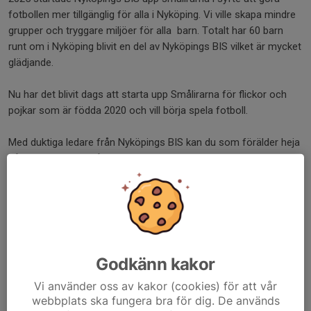
fotbollen mer tillgänglig för alla i Nyköping. Vi ville skapa mindre
grupper och tryggare miljöer för alla barn. Totalt har 60 barn
runt om i Nyköping blivit en del av Nyköpings BIS vilket är mycket
glädjande.
Nu har det blivit dags att starta upp Smålirarna för flickor och
pojkar som är födda 2020 och vill börja spela fotboll.
Med duktiga ledare från Nyköpings BIS kan du som förälder heja
på och vara stöd från sidan samtidigt som du förhoppningsvis
funderar på om du själv vill bli ledare i framtiden.
Vi är väldigt stolta över denna lyckade satsning och välkomnar
alla flickor och pojkar födda 2020 till Smålirarna!
Verksamheten startar i November 2025 på tre olika platser i
Godkänn kakor
Nyköping, se var i anmälningsformuläret.
Vi använder oss av kakor (cookies) för att vår
webbplats ska fungera bra för dig. De används
Anmälan gör man via Nyköpings BIS hemsida under fliken