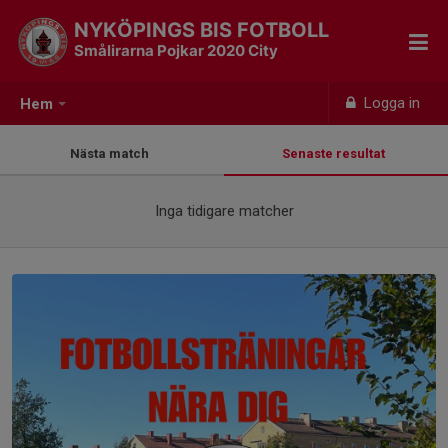
NYKÖPINGS BIS FOTBOLL
Smålirarna Pojkar 2020 City
Logga in
Hem
Nästa match
Senaste resultat
Inga tidigare matcher