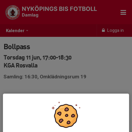
NYKÖPINGS BIS FOTBOLL
Damlag
Logga in
Kalender
Bollpass
Torsdag 11 jun, 17:00-18:30
KGA Rosvalla
Samling: 16:30, Omklädningsrum 19