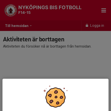
NYKÖPINGS BIS FOTBOLL
F14-15
Logga in
Till hemsidan
Aktiviteten är borttagen
Aktiviteten du försöker nå är borttagen från hemsidan.