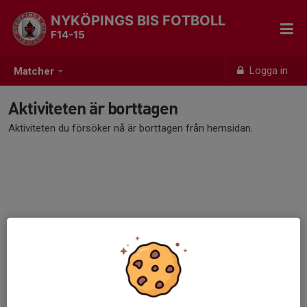
NYKÖPINGS BIS FOTBOLL
F14-15
Logga in
Matcher
Aktiviteten är borttagen
Aktiviteten du försöker nå är borttagen från hemsidan.