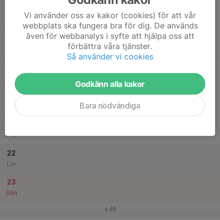
17
Vi använder oss av kakor (cookies) för att vår
Mån
webbplats ska fungera bra för dig. De används
även för webbanalys i syfte att hjälpa oss att
18
förbättra våra tjänster.
Tis
Så använder vi cookies
19
Ons
Godkänn alla kakor
20
Bara nödvändiga
Tor
21
Fre
22
Lör
23
Sön
v.48