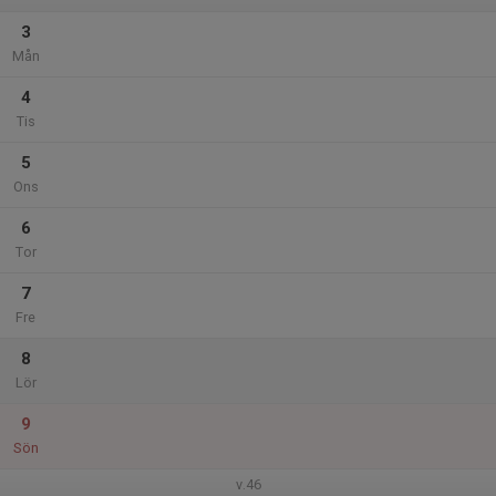
3
Mån
4
Tis
5
Ons
6
Tor
7
Fre
8
Lör
9
Sön
v.46