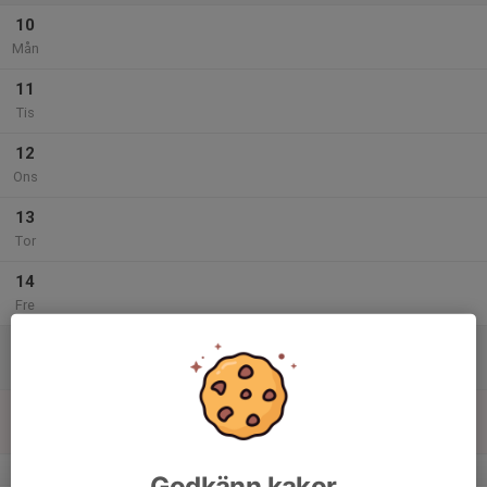
10
Mån
11
Tis
12
Ons
13
Tor
14
Fre
15
Lör
16
Sön
v.47
Godkänn kakor