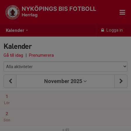
NYKÖPINGS BIS FOTBOLL
Herrlag
Logga in
Kalender
Kalender
Gå till idag
|
Prenumerera
November 2025
1
Lör
2
Sön
v.45