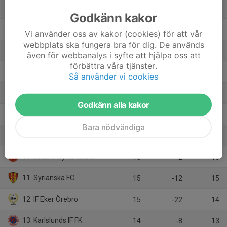
3. Nyköpings BIS
15
14
29
Godkänn kakor
4. FoC Farsta FF
15
13
26
Vi använder oss av kakor (cookies) för att vår
webbplats ska fungera bra för dig. De används
5. Smedby AIS
15
10
26
även för webbanalys i syfte att hjälpa oss att
förbättra våra tjänster.
6. IK Sleipner
14
0
25
Så använder vi cookies
7. Rågsveds IF
15
7
23
Godkänn alla kakor
8. Fittja IF
15
-2
20
Bara nödvändiga
9. Lindö FF
15
-2
17
10. Örebro Syrianska IF
15
-2
16
11. Syrianska FC
15
-12
15
12. IF Eker Örebro
15
-22
14
13. Karlslunds IF FK
14
-8
13