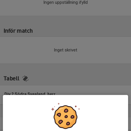
Ingen uppställning ifylld
Inför match
Inget skrivet
Tabell
Div 2 Södra Svealand, herr
2026
M
+/-
P
1. BK Forward
15
12
32
2. IFK Haninge
15
12
31