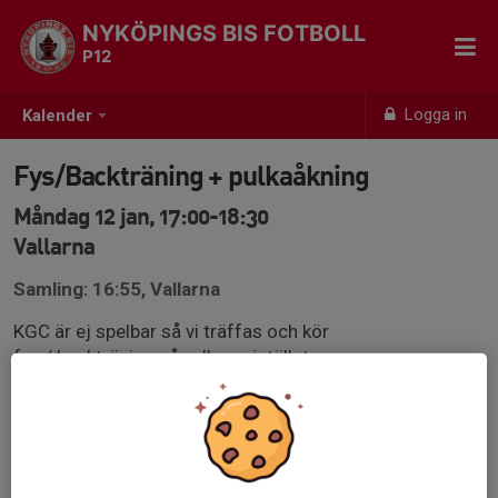
NYKÖPINGS BIS FOTBOLL
P12
Logga in
Kalender
Fys/Backträning + pulkaåkning
Måndag 12 jan, 17:00-18:30
Vallarna
Samling: 16:55, Vallarna
KGC är ej spelbar så vi träffas och kör
fys / backträning på vallarna istället.
Ta med pulka/någonting att åka på.
Vi kommer att träna fysisk och åka pulka (springa upp -
pulka ner) så anpassad klädsel. Det blir även
styrketräning.