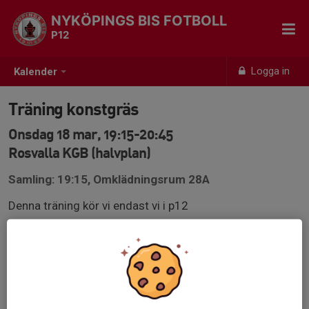
NYKÖPINGS BIS FOTBOLL
P12
Logga in
Kalender
Träning konstgräs
Onsdag 18 mar, 19:15-20:45
Rosvalla KGB (halvplan)
Samling: 19:15, Omklädningsrum 28A
Denna träning kör vi endast vi i p12