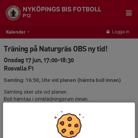
NYKÖPINGS BIS FOTBOLL
P12
Logga in
Kalender
Träning på Naturgräs OBS ny tid!
Onsdag 17 jun, 17:00-18:30
Rosvalla F1
Samling: 16:50, Ute vid planen (hämta boll innan)
Samling sker ute vid planen.
Boll hämtas i omklädningsrum innan.
Se till att vara ombytt och klar, på plats vid planen med
en boll, senast 10 min innan träningen startar.
Omklädningsrum 28B på onsdagar.