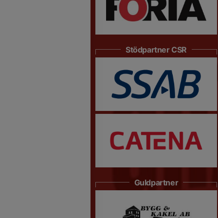
Stödpartner CSR
Guldpartner