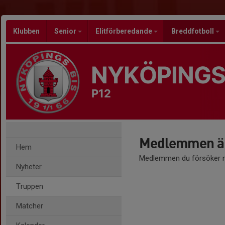
Klubben
Senior
Elitförberedande
Breddfotboll
NYKÖPINGS
P12
Medlemmen är
Hem
Medlemmen du försöker nå
Nyheter
Truppen
Matcher