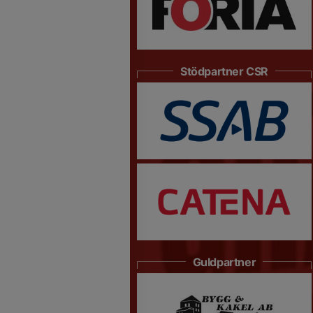
Stödpartner CSR
Guldpartner