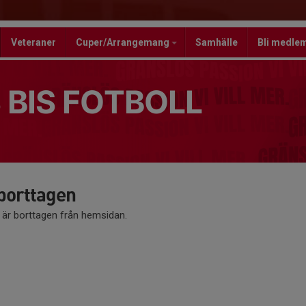
Veteraner
Cuper/Arrangemang
Samhälle
Bli medle
 BIS FOTBOLL
 borttagen
å är borttagen från hemsidan.