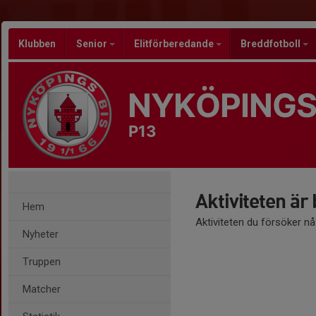
Klubben
Senior
Elitförberedande
Breddfotboll
NYKÖPINGS
P13
Aktiviteten är
Hem
Aktiviteten du försöker n
Nyheter
Truppen
Matcher