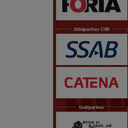
Stödpartner CSR
Guldpartner