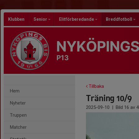
Klubben
Senior
Elitförberedande
Breddfotboll
NYKÖPINGS
P13
Tillbaka
Hem
Träning 10/9
Nyheter
2025-09-10
|
Bild
16
av 4
Truppen
Matcher