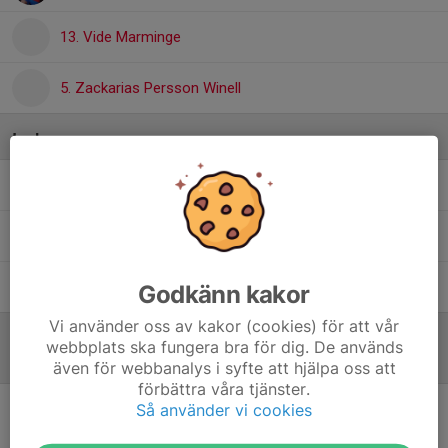
13. Vide Marminge
5. Zackarias Persson Winell
Ledare
Johanna Schelin
Ledare
Robin Ström
Tränare
Torbjörn Arvidsson
Huvudtränare
Godkänn kakor
Vi använder oss av kakor (cookies) för att vår
webbplats ska fungera bra för dig. De används
Referat
även för webbanalys i syfte att hjälpa oss att
förbättra våra tjänster.
Så använder vi cookies
Inget skrivet