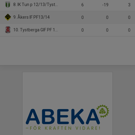
8. IK Tun p 12/13/Tystberga GIF
6
-19
3
9. Åkers IF PF13/14
0
0
0
10. Tystberga GIF PF 13-14/IK Tun
0
0
0