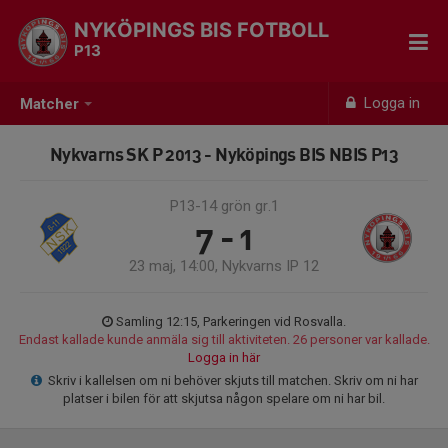
NYKÖPINGS BIS FOTBOLL
P13
Logga in
Matcher
Nykvarns SK P 2013 - Nyköpings BIS NBIS P13
P13-14 grön gr.1
7 - 1
23 maj, 14:00, Nykvarns IP 12
Samling 12:15, Parkeringen vid Rosvalla.
Endast kallade kunde anmäla sig till aktiviteten. 26 personer var kallade.
Logga in här
Skriv i kallelsen om ni behöver skjuts till matchen. Skriv om ni har
platser i bilen för att skjutsa någon spelare om ni har bil.