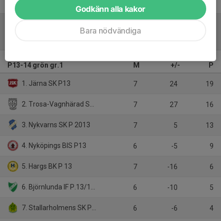
Godkänn alla kakor
Bara nödvändiga
Tabell
P13-14 grön gr.1
M
+/-
P
1. Järna SK P13
7
24
19
2. Trosa-Vagnhärad SK 2012*
7
27
16
3. Nykvarns SK P 2013
7
5
13
4. Nyköpings BIS P13
6
-5
9
5. Hargs BK P 13
7
-16
6
6. Björnlunda IF P.13/14 År*
6
-10
5
7. Stallarholmens SK P12/13
6
-6
4