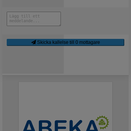
Skicka kallelse till
0
mottagare