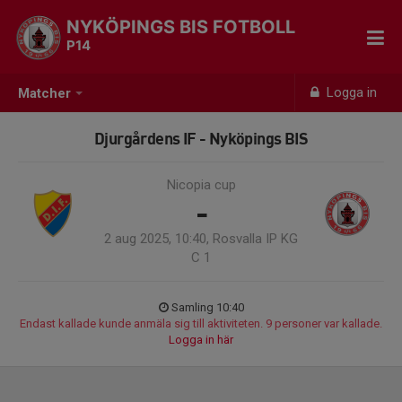
NYKÖPINGS BIS FOTBOLL
P14
Logga in
Matcher
Djurgårdens IF - Nyköpings BIS
Nicopia cup
-
2 aug 2025, 10:40, Rosvalla IP KG
C 1
Samling 10:40
Endast kallade kunde anmäla sig till aktiviteten. 9 personer var kallade.
Logga in här