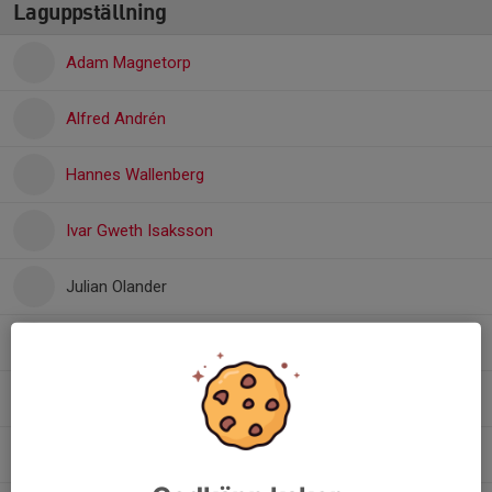
Laguppställning
Adam Magnetorp
Alfred Andrén
Hannes Wallenberg
Ivar Gweth Isaksson
Julian Olander
Melker Karlsson
Mio Kemson
Nils Grenryd