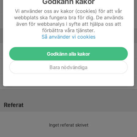
Godkänn kakor
Sigge Klausen
Vi använder oss av kakor (cookies) för att vår
webbplats ska fungera bra för dig. De används
Valter Sarvell
även för webbanalys i syfte att hjälpa oss att
förbättra våra tjänster.
Ledare
Så använder vi cookies
Jonatan Hansson
Huvudtränare
Godkänn alla kakor
Magnus Karlsson
Huvudtränare
Bara nödvändiga
Viktor Hasselgren
Målvaktstränare
Referat
Inget referat skrivet