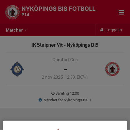
NYKÖPINGS BIS FOTBOLL
P14
Logga in
Matcher
IK Sleipner Vit - Nyköpings BIS
Comfort Cup
-
2 nov 2025, 12:30, EK7-1
Samling 12:00
Matcher för Nyköpings BIS 1
Laguppställning