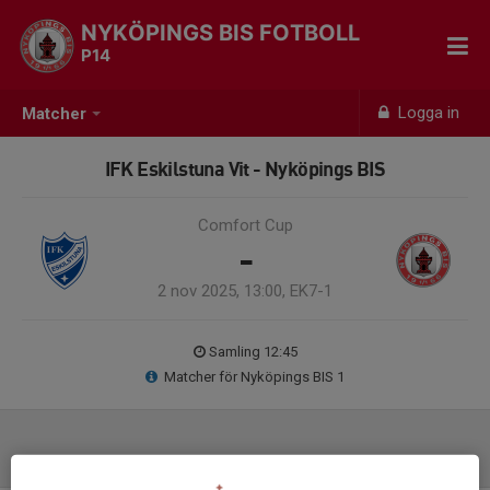
NYKÖPINGS BIS FOTBOLL
P14
Logga in
Matcher
IFK Eskilstuna Vit - Nyköpings BIS
Comfort Cup
-
2 nov 2025, 13:00, EK7-1
Samling 12:45
Matcher för Nyköpings BIS 1
Laguppställning