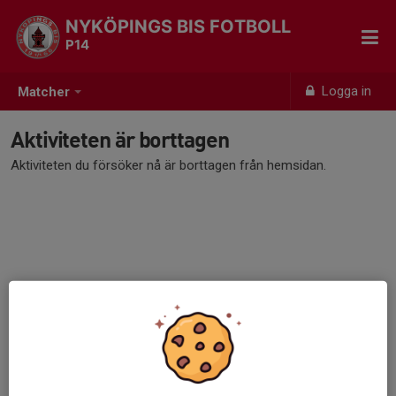
NYKÖPINGS BIS FOTBOLL
P14
Logga in
Matcher
Aktiviteten är borttagen
Aktiviteten du försöker nå är borttagen från hemsidan.