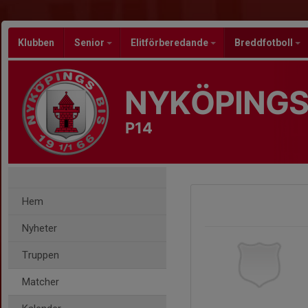
Klubben
Senior
Elitförberedande
Breddfotboll
NYKÖPINGS
P14
Hem
Nyheter
Truppen
Matcher