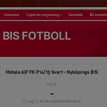
Veteraner
Cuper/Arrangemang
Samhälle
Bli medle
 BIS FOTBOLL
Motala AIF FK P14/15 Svart - Nyköpings BIS
P12 A
-
31 maj, 11:30, Idrottsparken Motala A