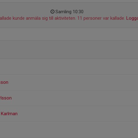
Samling 10:30
llade kunde anmäla sig till aktiviteten. 11 personer var kallade.
Logga
sson
arlsson
g Karlman