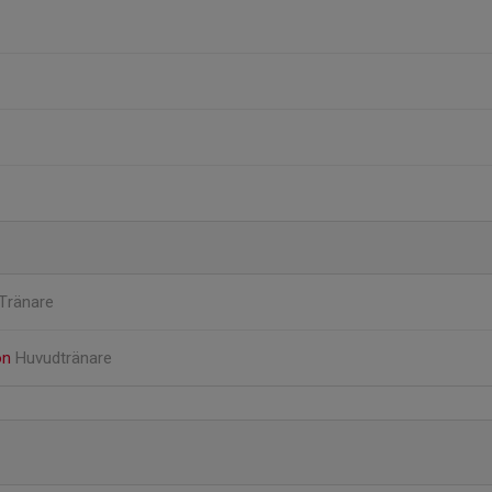
Tränare
on
Huvudtränare