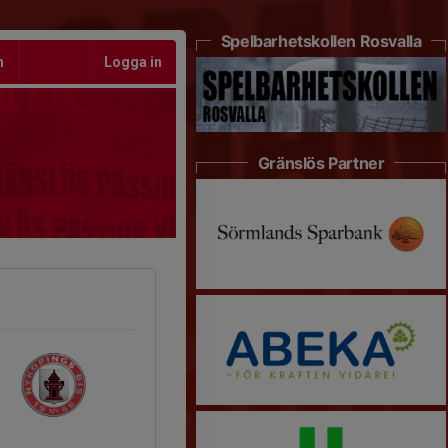
Spelbarhetskollen Rosvalla
m
Logga in
Gränslös Partner