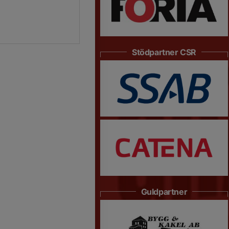
Stödpartner CSR
Guldpartner