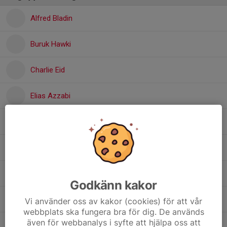
Alfred Bladin
Buruk Hawki
Charlie Eid
Elias Azzabi
Ludvig Dahlberg
Ludwig Walletun
Noah Hasselgren
Godkänn kakor
Nour Rayyen feddaoui
Vi använder oss av kakor (cookies) för att vår
webbplats ska fungera bra för dig. De används
även för webbanalys i syfte att hjälpa oss att
Oskar Ljungman