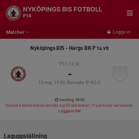
NYKÖPINGS BIS FOTBOLL
P14
Logga in
Matcher
Nyköpings BIS - Hargs BK P 14 vit
P11-12 år
-
15 maj, 19:00, Rosvalla IP KG C
Samling 18:00
Endast kallade kunde anmäla sig till aktiviteten. 11 personer var kallade.
Logga in här
Laguppställning