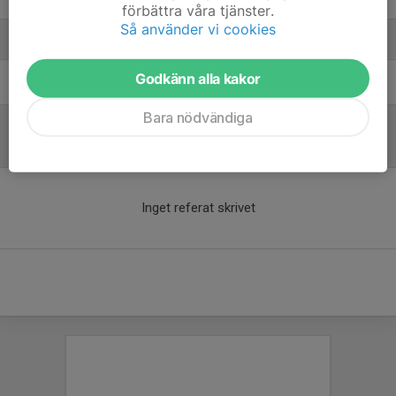
förbättra våra tjänster.
Så använder vi cookies
Ledare
Godkänn alla kakor
Viktor Hasselgren
Målvaktstränare
Bara nödvändiga
Referat
Inget referat skrivet