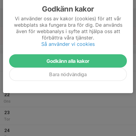
Fre
Godkänn kakor
18
Vi använder oss av kakor (cookies) för att vår
Lör
webbplats ska fungera bra för dig. De används
även för webbanalys i syfte att hjälpa oss att
19
förbättra våra tjänster.
Sön
Så använder vi cookies
v.30
20
Godkänn alla kakor
Mån
Bara nödvändiga
21
Tis
22
Ons
23
Tor
24