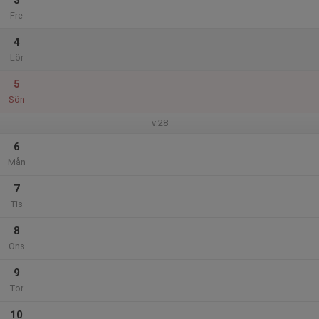
3
Fre
4
Lör
5
Sön
v.28
6
Mån
7
Tis
8
Ons
9
Tor
10