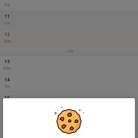
Fre
11
Lör
12
Sön
v.29
13
Mån
14
Tis
15
Ons
16
Tor
17