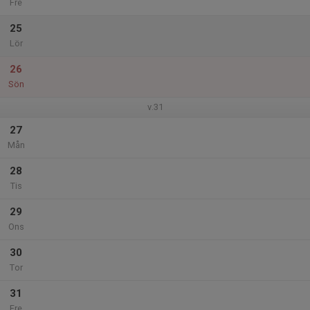
Fre
25
Lör
26
Sön
v.31
27
Mån
28
Tis
29
Ons
30
Tor
31
Fre