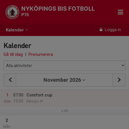
NYKÖPINGS BIS FOTBOLL
P15
Logga in
Kalender
Kalender
Gå till idag
|
Prenumerera
November 2026
1
07:00
Comfort cup
19:00
Sön
Ektorps IP
v.45
2
Mån