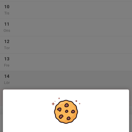
10
Tis
11
Ons
12
Tor
13
Fre
14
Lör
15
Sön
v.47
16
Mån