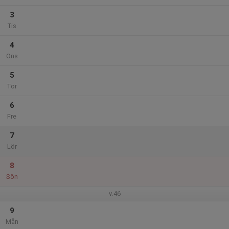
3
Tis
4
Ons
5
Tor
6
Fre
7
Lör
8
Sön
v.46
9
Mån