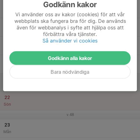
Godkänn kakor
17
Tis
Vi använder oss av kakor (cookies) för att vår
webbplats ska fungera bra för dig. De används
18
även för webbanalys i syfte att hjälpa oss att
Ons
förbättra våra tjänster.
Så använder vi cookies
19
Tor
Godkänn alla kakor
20
Fre
Bara nödvändiga
21
Lör
22
Sön
v.48
23
Mån